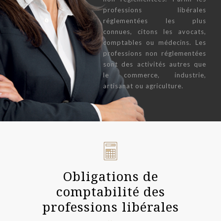
professions libérales
réglementées les plus
connues, citons les avocats,
comptables ou médecins. Les
professions non réglementées
sont des activités autres que
le commerce, industrie,
artisanat ou agriculture.
Obligations de
comptabilité des
professions libérales