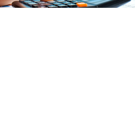
Obligations comptables et fiscales des
professions libérales
Quand le professionnel libéral perçoit plus de 70
000 € de recettes/an, il figure dans le régime de
la déclaration contrôlée. Dans ce cas, le
formalisme administratif et comptable est plus
important.